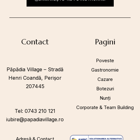
Contact
Pagini
Poveste
Păpădia Village – Stradă
Gastronomie
Henri Coandă, Perișor
Cazare
207445
Botezuri
Nunți
Corporate & Team Building
Tel: 0743 210 121
iubire@papadiavillage.ro
Adresă & Contact