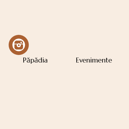
Păpădia
Evenimente
Povestea Păpădia
Satul lui Moș Crăciun
Cazare
Botezuri
Gastronomie & Experiențe
Nunți
Culinare
Corporate / Team Building
Galerie